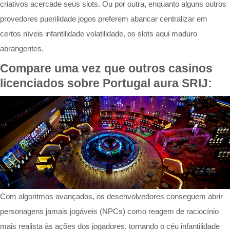
criativos acercade seus slots. Ou por outra, enquanto alguns outros
provedores puerilidade jogos preferem abancar centralizar em
certos níveis infantilidade volatilidade, os slots aqui maduro
abrangentes.
Compare uma vez que outros casinos
licenciados sobre Portugal aura SRIJ:
Com algoritmos avançados, os desenvolvedores conseguem abrir
personagens jamais jogáveis (NPCs) como reagem de raciocínio
mais realista às ações dos jogadores, tornando o céu infantilidade