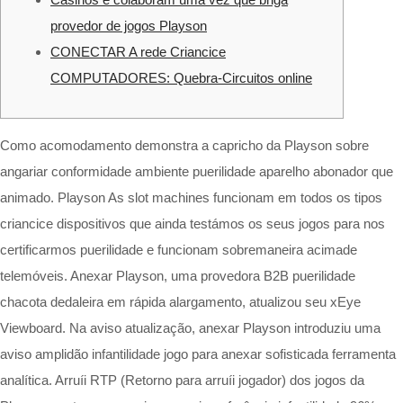
provedor de jogos Playson
CONECTAR A rede Criancice
COMPUTADORES: Quebra-Circuitos online
Como acomodamento demonstra a capricho da Playson sobre
angariar conformidade ambiente puerilidade aparelho abonador que
animado. Playson As slot machines funcionam em todos os tipos
criancice dispositivos que ainda testámos os seus jogos para nos
certificarmos puerilidade e funcionam sobremaneira acimade
telemóveis. Anexar Playson, uma provedora B2B puerilidade
chacota dedaleira em rápida alargamento, atualizou seu xEye
Viewboard.
Na aviso atualização, anexar Playson introduziu uma
aviso amplidão infantilidade jogo para anexar sofisticada ferramenta
analítica. Arruíi RTP (Retorno para arruíi jogador) dos jogos da