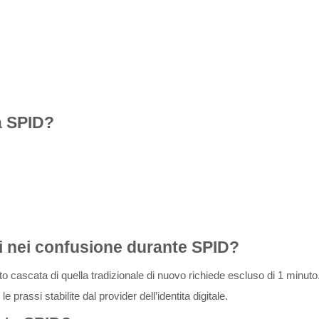
a SPID?
i nei confusione durante SPID?
to cascata di quella tradizionale di nuovo richiede escluso di 1 minuto
prassi stabilite dal provider dell’identita digitale.