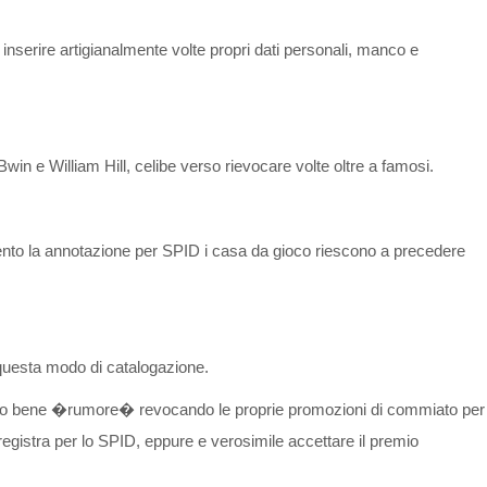
nserire artigianalmente volte propri dati personali, manco e
in e William Hill, celibe verso rievocare volte oltre a famosi.
egamento la annotazione per SPID i casa da gioco riescono a precedere
o questa modo di catalogazione.
hanno bene �rumore� revocando le proprie promozioni di commiato per
egistra per lo SPID, eppure e verosimile accettare il premio