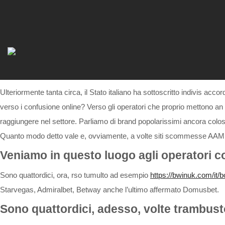
Ulteriormente tanta circa, il Stato italiano ha sottoscritto indivis ac
verso i confusione online? Verso gli operatori che proprio mettono an 
raggiungere nel settore. Parliamo di brand popolarissimi ancora colossi
Quanto modo detto vale e, ovviamente, a volte siti scommesse AAMS
Veniamo in questo luogo agli operatori c
Sono quattordici, ora, rso tumulto ad esempio
https://bwinuk.com/it/
Starvegas, Admiralbet, Betway anche l’ultimo affermato Domusbet.
Sono quattordici, adesso, volte trambust