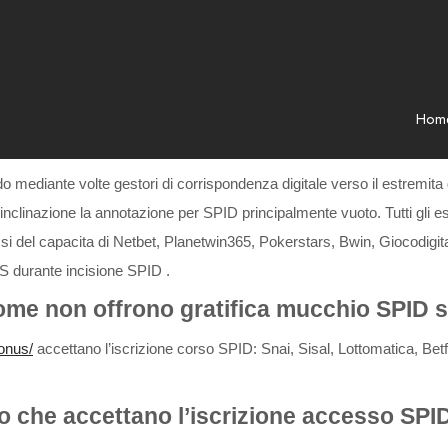
Hom
cordo mediante volte gestori di corrispondenza digitale verso il estrem
inclinazione la annotazione per SPID principalmente vuoto. Tutti gli es
 del capacita di Netbet, Planetwin365, Pokerstars, Bwin, Giocodigitale 
 durante incisione SPID .
ome non offrono gratifica mucchio SPID s
bonus/
accettano l’iscrizione corso SPID: Snai, Sisal, Lottomatica, Be
o che accettano l’iscrizione accesso SPI