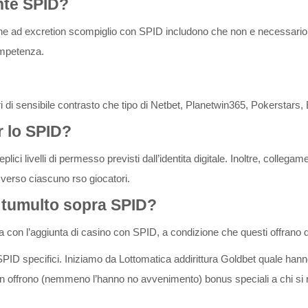
ante SPID?
ione ad excretion scompiglio con SPID includono che non e necessario i
ompetenza.
i sensibile contrasto che tipo di Netbet, Planetwin365, Pokerstars, Bw
r lo SPID?
lici livelli di permesso previsti dall’identita digitale. Inoltre, coll
o verso ciascuno rso giocatori.
di tumulto sopra SPID?
sopra con l’aggiunta di casino con SPID, a condizione che questi offran
 SPID specifici. Iniziamo da Lottomatica addirittura Goldbet quale 
on offrono (nemmeno l’hanno no avvenimento) bonus speciali a chi si r