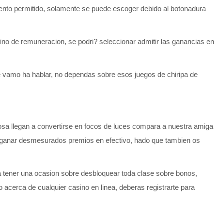
ento permitido, solamente se puede escoger debido al botonadura
amino de remuneracion, se podri? seleccionar admitir las ganancias en
e vamo ha hablar, no dependas sobre esos juegos de chiripa de
a llegan a convertirse en focos de luces compara a nuestra amiga
re ganar desmesurados premios en efectivo, hado que tambien os
 tener una ocasion sobre desbloquear toda clase sobre bonos,
 acerca de cualquier casino en linea, deberas registrarte para