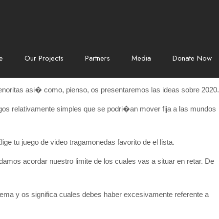
e
Our Projects
Partners
Media
Donate Now
enoritas asi� como, pienso, os presentaremos las ideas sobre 2020.
egos relativamente simples que se podri�an mover fija a las mundos
ge tu juego de video tragamonedas favorito de el lista.
amos acordar nuestro limite de los cuales vas a situar en retar. De
blema y os significa cuales debes haber excesivamente referente a