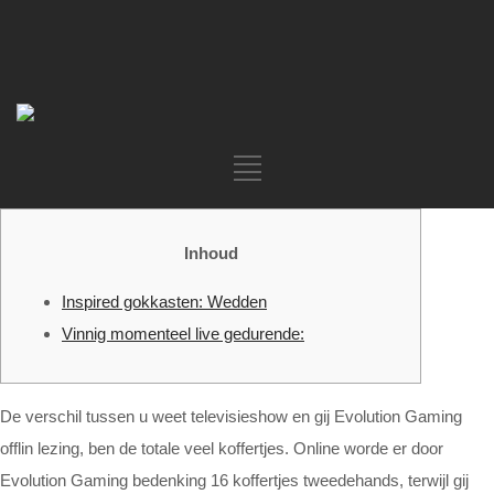
Inhoud
Inspired gokkasten: Wedden
Vinnig momenteel live gedurende:
De verschil tussen u weet televisieshow en gij Evolution Gaming
offlin lezing, ben de totale veel koffertjes. Online worde er door
Evolution Gaming bedenking 16 koffertjes tweedehands, terwijl gij