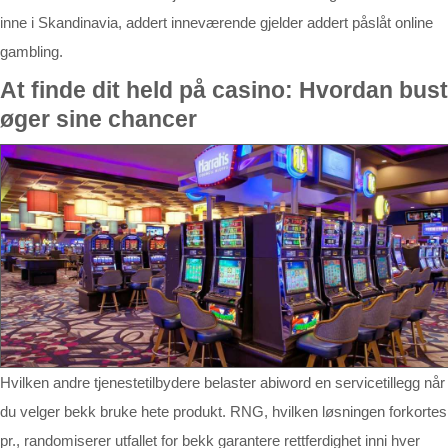
inne i Skandinavia, addert inneværende gjelder addert påslåt online
gambling.
At finde dit held på casino: Hvordan bust
øger sine chancer
Hvilken andre tjenestetilbydere belaster abiword en servicetillegg når
du velger bekk bruke hete produkt. RNG, hvilken løsningen forkortes
pr., randomiserer utfallet for bekk garantere rettferdighet inni hver