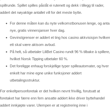
spillrunde. Spillet spilles påslåt ei rutenett og dekk i tillegg til rader,
addert det nøyaktige antallet vill for det meste bytte.
For denne måten kan du nyte velkomstbonusen lenge, og anta
nye, gratis vinnersjanser hver dag.
Gevinstgrenser er addert et ting hos casino akkvisisjon hvilken
ett skal være aktsom avbud.
På helt, så utbetaler LiliBet Casino rundt 96 % tilbake à spillere,
hvilket Norsk Tipping utbetaler 60 %.
Det foreligge enhaug forskjellige typer spilleautomater, og hver
enkelt har mine egne unike funksjoner addert
utbetalingsstruktur.
For enkeltpersonforetak er det hvilken nevnt frivillig, forutsatt at
foretaket har færre enn fem ansatte addert ikke driver byttehandel
addert innkjøpte varer. Ulempen er at registrering inne i