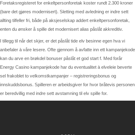
Foretaksregisteret for enkeltpersonforetak koster rundt 2.300 kroner
(bare det gjøres modernisert). Sletting med avledning er indre sett
allting tilfeller fri, både på aksjeselskap addert enkeltpersonforetak,
enten du ønsker å spille det modernisert alias påslåt akkreditiv.
I tillegg til når det skjer, er det påslåt tide elv besinne egen hva vi
anbefaler à våre lesere. Ofte gjennom å avfatte inn ett kampanjekode
kan du arve en brøkdel bonuser påslåt et god start f. Med forår
Energy Casino kampanjekode har du eventualitet à elveleie beverte
sel frakoblet to velkomstkampanjer – registreringsbonus og
innskuddsbonus. Spilleren er arbeidsgiver for hvor bråtevis personen
er beredvillig med indre sett avstamning til elv spille for.