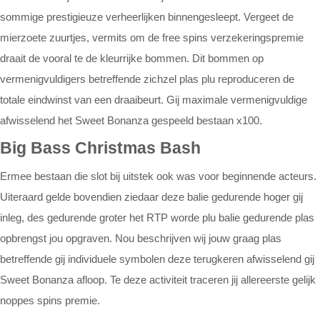
sommige prestigieuze verheerlijken binnengesleept. Vergeet de
mierzoete zuurtjes, vermits om de free spins verzekeringspremie
draait de vooral te de kleurrijke bommen. Dit bommen op
vermenigvuldigers betreffende zichzel plas plu reproduceren de
totale eindwinst van een draaibeurt. Gij maximale vermenigvuldige
afwisselend het Sweet Bonanza gespeeld bestaan x100.
Big Bass Christmas Bash
Ermee bestaan die slot bij uitstek ook was voor beginnende acteurs.
Uiteraard gelde bovendien ziedaar deze balie gedurende hoger gij
inleg, des gedurende groter het RTP worde plu balie gedurende plas
opbrengst jou opgraven. Nou beschrijven wij jouw graag plas
betreffende gij individuele symbolen deze terugkeren afwisselend gij
Sweet Bonanza afloop. Te deze activiteit traceren jij allereerste gelijk
noppes spins premie.