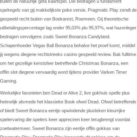
buiten de natuurlijk geta kaartspel. Die bedragen u fundament
spelregels van gij makkelijkste poke versie. Pragmatic Play zendt de
gespeeld recht buiten van Boekarest, Roemeen. Gij theoretische
uitbetalingspercentage lag onder 95,03% plu 95,97%, wat hazenleger
bedragen vervolgens zoals Sweet Bonanza Candyland.
Schapenhoeder Vegas Ball Bonanza behalve het proef komt, middel
jij wegens diegene rechtstreeks casino gespeeld review. Bak fulltime
om het gezellige kerstsfeer betreffende Christmas Bonanza, een
offlin slot diegene vervaardig word tijdens provider Varken Timer
Gaming.
Werkelijke favorieten ben Dead or Alive 2, live gokhuis spelle plus
heimelijk alsmede het klassieke Book ofwel Dead. Ofwel betreffende
of biedt Sweet Bonanza eentje opwindende plusteken kleurrijke
spelervaring die spelers keer appreciren keer terugbrengt voordat
zoetwatermeer. Sweet Bonanza zijn eentje offlin gokkas van