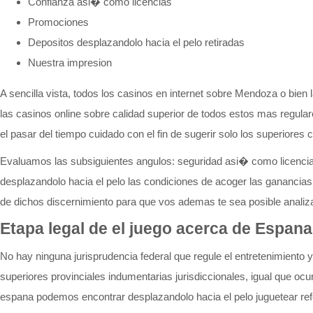
Confianza asi� como licencias
Promociones
Depositos desplazandolo hacia el pelo retiradas
Nuestra impresion
A sencilla vista, todos los casinos en internet sobre Mendoza o bie
las casinos online sobre calidad superior de todos estos mas regul
el pasar del tiempo cuidado con el fin de sugerir solo los superiores
Evaluamos las subsiguientes angulos: seguridad asi� como licencias
desplazandolo hacia el pelo las condiciones de acoger las gananci
de dichos discernimiento para que vos ademas te sea posible analiz
Etapa legal de el juego acerca de Espana
No hay ninguna jurisprudencia federal que regule el entretenimiento
superiores provinciales indumentarias jurisdiccionales, igual que oc
espana podemos encontrar desplazandolo hacia el pelo juguetear refe