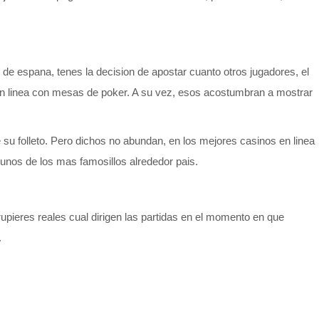
 de espana, tenes la decision de apostar cuanto otros jugadores, el
o en linea con mesas de poker. A su vez, esos acostumbran a mostrar
su folleto. Pero dichos no abundan, en los mejores casinos en linea
unos de los mas famosillos alrededor pais.
rupieres reales cual dirigen las partidas en el momento en que
.