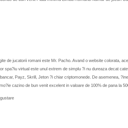
ite de jucatorii romani este Mr. Pacho. Avand o website colorata, acest
izor spa?iu virtual este unul extrem de simplu ?i nu dureaza decat cat
ard bancar, Payz, Skrill, Jeton ?i chiar criptomonede. De asemenea, ?i
mo?ie cazino de bun venit excelent in valoare de 100% de pana la 500 
e gustare