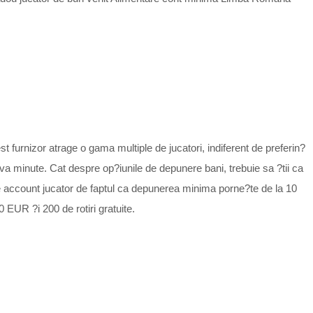
 furnizor atrage o gama multiple de jucatori, indiferent de preferin?
eva minute. Cat despre op?iunile de depunere bani, trebuie sa ?tii ca
ne account jucator de faptul ca depunerea minima porne?te de la 10
EUR ?i 200 de rotiri gratuite.