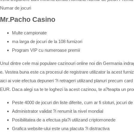
Numar de jocuri
Mr.Pacho Casino
Multe campionate
ma larga de jocuri de la 108 furnizori
Program VIP cu numeroase premii
Unul dintre cele mai populare cazinouri online noi din Germania indrag
e. Vestea buna este ca procesul de registrare utilizator la acest furn
aici ai voie efectua depuneri ?i retrageri utilizand planuri precum c
EUR. Daca alegi sa te te loghezi la acest cazinou, te a?teapta un pro
Peste 4000 de jocuri din liste diferite, cum ar fi sloturi, jocuri d
Administrator validat ?i renumit la nivel mondial
Posibilitatea de a efectua pla?i utilizand criptomonede
Grafica website-ului este una placuta ?i distractiva