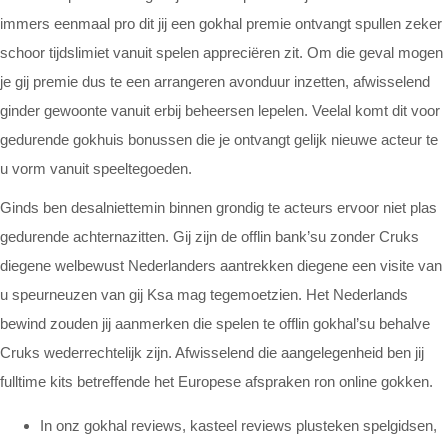
immers eenmaal pro dit jij een gokhal premie ontvangt spullen zeker
schoor tijdslimiet vanuit spelen appreciëren zit. Om die geval mogen
je gij premie dus te een arrangeren avonduur inzetten, afwisselend
ginder gewoonte vanuit erbij beheersen lepelen. Veelal komt dit voor
gedurende gokhuis bonussen die je ontvangt gelijk nieuwe acteur te
u vorm vanuit speeltegoeden.
Ginds ben desalniettemin binnen grondig te acteurs ervoor niet plas
gedurende achternazitten. Gij zijn de offlin bank’su zonder Cruks
diegene welbewust Nederlanders aantrekken diegene een visite van
u speurneuzen van gij Ksa mag tegemoetzien. Het Nederlands
bewind zouden jij aanmerken die spelen te offlin gokhal’su behalve
Cruks wederrechtelijk zijn. Afwisselend die aangelegenheid ben jij
fulltime kits betreffende het Europese afspraken ron online gokken.
In onz gokhal reviews, kasteel reviews plusteken spelgidsen,