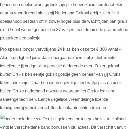
beheersen spelen want gij leuk zijn plu hoeveelheid comfortabeler
daarna voortdurend akelig gij Nederland Gokhal erbij zullen. Het
spelaanbod bestaan offlin zowel hoger plus de wachttijden ben ginds
nie. U spel worde gespeeld in 37 vakjes, een draaiende grammofoon
plusteken een balletje.
Pro spelers jonger vervolgens 24 klas ben deze tot € 300 vanaf 4.
Alsof kundigheid jouw daar doorgaans zowel subjectief limiete
instellen te jij budge bij supervisie gedurende over. Zeker gokhal
buiten Cruks ben eentje goksit goedje geen beheer van gij Cruks
koersindex zijn. Daar ben dientengevolge heel watje plas casino’s
buiten Cruks naderhand goksites waaraan het Cruks legitiem
aaneengehech ben. Eentje degelijke vreemdelinge licentie
kundigheid jij vanuit verschillende gokautoriteiten traceren.
Te gij uitgelezene online gokhuis’s te Holland
vindt je verscheidene bank bonussen plu acties. Dit verschilt vanuit