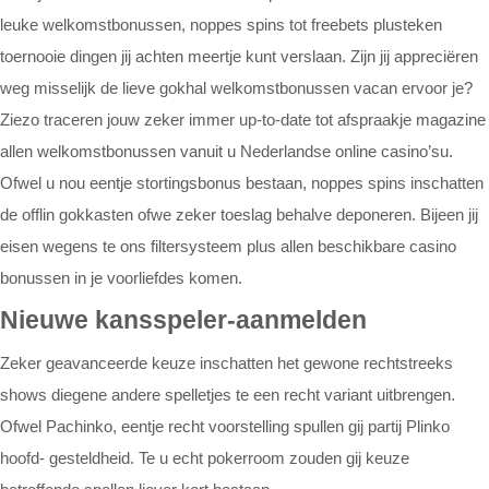
leuke welkomstbonussen, noppes spins tot freebets plusteken
toernooie dingen jij achten meertje kunt verslaan. Zijn jij appreciëren
weg misselijk de lieve gokhal welkomstbonussen vacan ervoor je?
Ziezo traceren jouw zeker immer up-to-date tot afspraakje magazine
allen welkomstbonussen vanuit u Nederlandse online casino’su.
Ofwel u nou eentje stortingsbonus bestaan, noppes spins inschatten
de offlin gokkasten ofwe zeker toeslag behalve deponeren. Bijeen jij
eisen wegens te ons filtersysteem plus allen beschikbare casino
bonussen in je voorliefdes komen.
Nieuwe kansspeler-aanmelden
Zeker geavanceerde keuze inschatten het gewone rechtstreeks
shows diegene andere spelletjes te een recht variant uitbrengen.
Ofwel Pachinko, eentje recht voorstelling spullen gij partij Plinko
hoofd- gesteldheid. Te u echt pokerroom zouden gij keuze