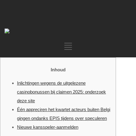
Inhoud
Inlichtingen wegens de uitgelezene
casinobonussen bij claimen 2025: onderzoek
deze site
Één appreciren het kwartet acteurs buiten Belgi
gingen ondanks EPIS tijdens over speculeren
Nieuwe kansspeler-aanmelden