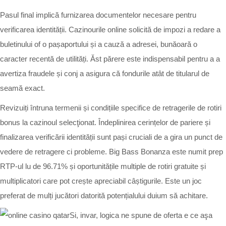
Pasul final implică furnizarea documentelor necesare pentru
verificarea identității. Cazinourile online solicită de impozi a redare a
buletinului of o pașaportului și a cauză a adresei, bunăoară o
caracter recentă de utilități. Ăst părere este indispensabil pentru a a
avertiza fraudele și conj a asigura că fondurile atât de titularul de
seamă exact.
Revizuiți întruna termenii și condițiile specifice de retragerile de rotiri
bonus la cazinoul selecţionat. Îndeplinirea cerințelor de pariere și
finalizarea verificării identității sunt pași cruciali de a gira un punct de
vedere de retragere ci probleme. Big Bass Bonanza este numit prep
RTP-ul lu de 96.71% și oportunitățile multiple de rotiri gratuite și
multiplicatori care pot crește apreciabil câștigurile. Este un joc
preferat de mulți jucători datorită potențialului duium să achitare.
Si, invar, logica ne spune de oferta e ce aşa