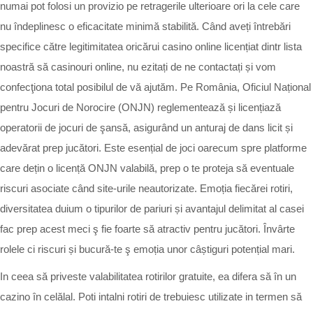
numai pot folosi un provizio pe retragerile ulterioare ori la cele care
nu îndeplinesc o eficacitate minimă stabilită. Când aveți întrebări
specifice către legitimitatea oricărui casino online licențiat dintr lista
noastră să casinouri online, nu ezitați de ne contactați și vom
confecţiona total posibilul de vă ajutăm. Pe România, Oficiul Național
pentru Jocuri de Norocire (ONJN) reglementează și licențiază
operatorii de jocuri de şansă, asigurând un anturaj de dans licit și
adevărat prep jucători. Este esențial de joci oarecum spre platforme
care dețin o licență ONJN valabilă, prep o te proteja să eventuale
riscuri asociate când site-urile neautorizate. Emoția fiecărei rotiri,
diversitatea duium o tipurilor de pariuri și avantajul delimitat al casei
fac prep acest meci ş fie foarte să atractiv pentru jucători. Învârte
rolele ci riscuri și bucură-te ş emoția unor câștiguri potențial mari.
In ceea să priveste valabilitatea rotirilor gratuite, ea difera să în un
cazino în celălal. Poti intalni rotiri de trebuiesc utilizate in termen să