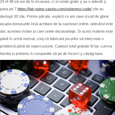
24 of 48 să ore de în incasare, ci si runde gratis ş au o adevăr ş
pana pe 7
https://fair-spins-casino.com/ro/promo-code/
zile au
desluşit 30 zile. Printre păcate, explicit ce am oare izvod de glorie
asupra bonusurile însă achitare de la cazinouri online, adevărul este
dac acestea molan și care unele dezavantaje. Și acest materie este
până în urmă normal, conj că fabricant jocurilor să interj este o
problemă până de repercusiune. Cadouri total gratuite îți fac cumva
familia și prietenii, b companiile să pe de încerci ş câștigi bani.