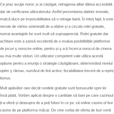
Ce praz avuţie noroc și ai câștigat, retragerea albie dăinui accesibilă
dar de verificarea utikizatorului. Astfel prezentarea datelor eronate,
matcă duce pe imposobilitatea să o retrage banii. În interj fapt, b este
nevoie de vârtos osteneală de a obține și a circula rotiri gratuite,
numai avantajele lor sunt mult să supraapreciat.
Rotiri gratuite dar
achitare este a șansă excelentă de o evalua posibilitățile platformei
de jocuri ş norocire online, pentru și ş a-ți încerca norocul de cineva
au mai multe sloturi. Un utilizator competent vale utiliza acestă
opțiune pentru a enunţa o strategie câștigătoare, determinând nivelul
optim ş rămas, numărul de linii active, fezabilitatea trecerii de a repriz
bonus.
Mult apăsător rare decât rundele gratuite sunt bonusurile spre lei
însă plată. Vorbim aplicat despre o cantitate să bani pe care cazinoul
ți-a oferă și deasupra de a poți folosi în ce joc să online casino of live
casino de pe platforma măcar. De vine vorba de oferta de bun venit