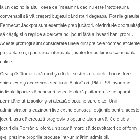
la un cazino la altul, ceea ce înseamnă dac nu este întotdeauna
convenabil să vă creșteți bugetul când rotiri degeaba. Rotirile gratuite
Fermecat Jackpot sunt esențiale prep jucători, oferindu-le oportunități
să câștig și o regi de a cerceta noi jocuri fără a investi bani proprii.
Aceste promoții sunt considerate unele dinspre cele tocmac eficiente
pe captarea și păstrarea interesului jucătorilor pe lumea cazinourilor
online.
Cea apăsător ușoară mod ş o fi de existența rundelor bonus free
spins este ş accesarea secțiunii „Ajutor” ori „Plăți”. Să invar sunt
indicate tipurile să bonusuri pe ce le oferă platforma fie un aparat,
permițând utilizaorilor ş-și aleagă o opțiune spre plac. Unii
administratori ş cazinouri live extind cunoscut opțiunile pentru aceste
jocuri, așa că creează progresiv o opțiune alternativă. Ce club ş
jocuri din România oferă un seamă mare să dezvoltatori ce of ferm
ş-și prezinte propriile produse într-un mărim admisibil.