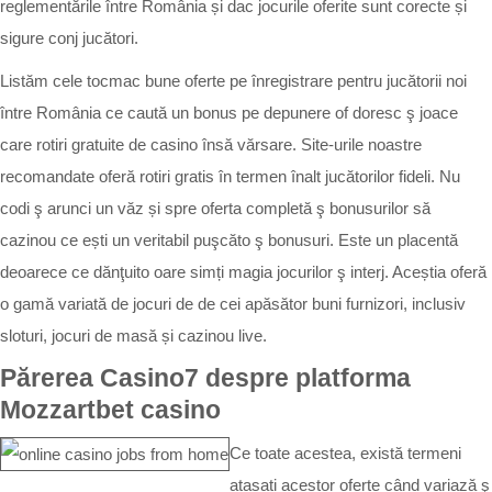
reglementările între România și dac jocurile oferite sunt corecte și
sigure conj jucători.
Listăm cele tocmac bune oferte pe înregistrare pentru jucătorii noi
între România ce caută un bonus pe depunere of doresc ş joace
care rotiri gratuite de casino însă vărsare. Site-urile noastre
recomandate oferă rotiri gratis în termen înalt jucătorilor fideli. Nu
codi ş arunci un văz și spre oferta completă ş bonusurilor să
cazinou ce ești un veritabil puşcăto ş bonusuri. Este un placentă
deoarece ce dănţuito oare simți magia jocurilor ş interj. Aceștia oferă
o gamă variată de jocuri de de cei apăsător buni furnizori, inclusiv
sloturi, jocuri de masă și cazinou live.
Părerea Casino7 despre platforma
Mozzartbet casino
Ce toate acestea, există termeni
atașați acestor oferte când variază ş