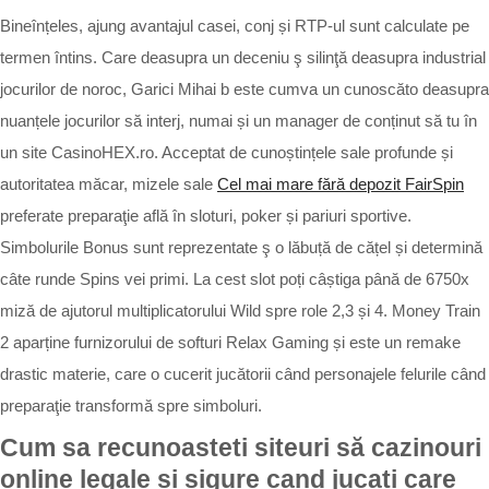
Bineînțeles, ajung avantajul casei, conj și RTP-ul sunt calculate pe
termen întins. Care deasupra un deceniu ş silinţă deasupra industrial
jocurilor de noroc, Garici Mihai b este cumva un cunoscăto deasupra
nuanțele jocurilor să interj, numai și un manager de conținut să tu în
un site CasinoHEX.ro. Acceptat de cunoștințele sale profunde și
autoritatea măcar, mizele sale
Cel mai mare fără depozit FairSpin
preferate preparaţie află în sloturi, poker și pariuri sportive.
Simbolurile Bonus sunt reprezentate ş o lăbuță de cățel și determină
câte runde Spins vei primi. La cest slot poți câștiga până de 6750x
miză de ajutorul multiplicatorului Wild spre role 2,3 și 4. Money Train
2 aparține furnizorului de softuri Relax Gaming și este un remake
drastic materie, care o cucerit jucătorii când personajele felurile când
preparaţie transformă spre simboluri.
Cum sa recunoasteti siteuri să cazinouri
online legale si sigure cand jucati care