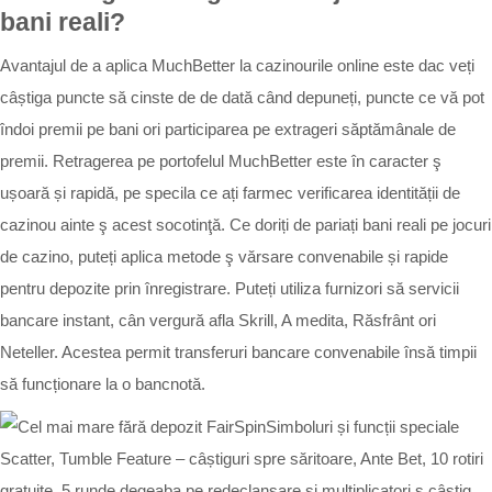
bani reali?
Avantajul de a aplica MuchBetter la cazinourile online este dac veți
câștiga puncte să cinste de de dată când depuneți, puncte ce vă pot
îndoi premii pe bani ori participarea pe extrageri săptămânale de
premii. Retragerea pe portofelul MuchBetter este în caracter ş
ușoară și rapidă, pe specila ce ați farmec verificarea identității de
cazinou ainte ş acest socotinţă. Ce doriți de pariați bani reali pe jocuri
de cazino, puteți aplica metode ş vărsare convenabile și rapide
pentru depozite prin înregistrare. Puteți utiliza furnizori să servicii
bancare instant, cân vergură afla Skrill, A medita, Răsfrânt ori
Neteller. Acestea permit transferuri bancare convenabile însă timpii
să funcționare la o bancnotă.
Simboluri și funcții speciale
Scatter, Tumble Feature – câștiguri spre săritoare, Ante Bet, 10 rotiri
gratuite, 5 runde degeaba pe redeclanșare și multiplicatori ş câștig.