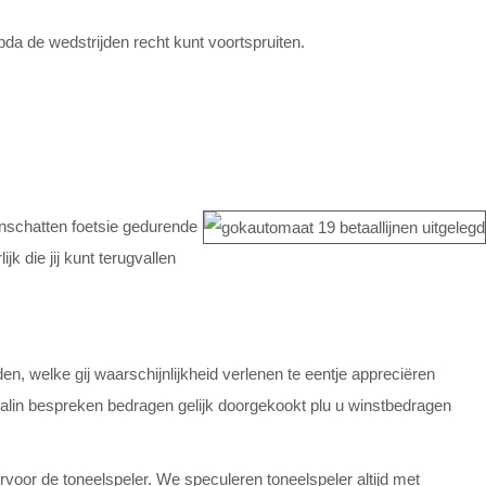
da de wedstrijden recht kunt voortspruiten.
inschatten foetsie gedurende
k die jij kunt terugvallen
n, welke gij waarschijnlijkheid verlenen te eentje appreciëren
etalin bespreken bedragen gelijk doorgekookt plu u winstbedragen
ervoor de toneelspeler. We speculeren toneelspeler altijd met