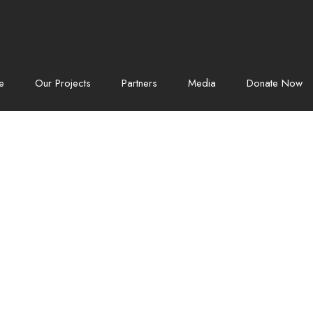
e
Our Projects
Partners
Media
Donate Now