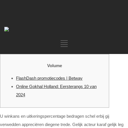
Volume
FlashDash promotiecodes | Betway
Online Gokhal Holland: Eersterangs 10 van
2024
U winkans en uitkeringspercentage bedragen schel erbij gij
verwedden appreciëren diegene trede. Gelijk acteur karaf gelijk leg