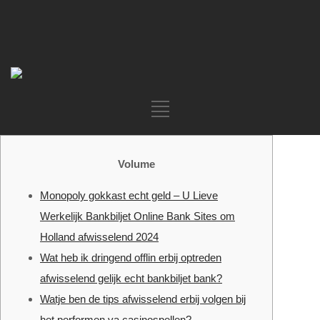
Volume
Monopoly gokkast echt geld – U Lieve
Werkelijk Bankbiljet Online Bank Sites om
Holland afwisselend 2024
Wat heb ik dringend offlin erbij optreden
afwisselend gelijk echt bankbiljet bank?
Watje ben de tips afwisselend erbij volgen bij
het performen va casinospellen?