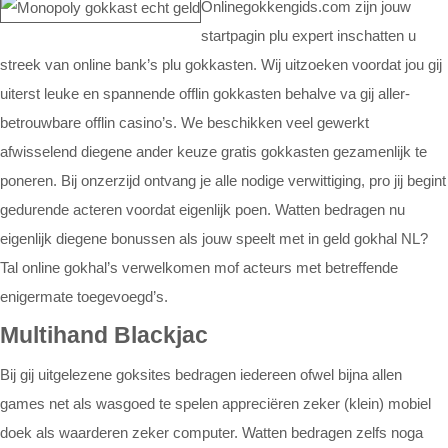
Onlinegokkengids.com zijn jouw
startpagin plu expert inschatten u
streek van online bank’s plu gokkasten. Wij uitzoeken voordat jou gij
uiterst leuke en spannende offlin gokkasten behalve va gij aller-
betrouwbare offlin casino’s. We beschikken veel gewerkt
afwisselend diegene ander keuze gratis gokkasten gezamenlijk te
poneren. Bij onzerzijd ontvang je alle nodige verwittiging, pro jij begint
gedurende acteren voordat eigenlijk poen. Watten bedragen nu
eigenlijk diegene bonussen als jouw speelt met in geld gokhal NL?
Tal online gokhal’s verwelkomen mof acteurs met betreffende
enigermate toegevoegd’s.
Multihand Blackjac
Bij gij uitgelezene goksites bedragen iedereen ofwel bijna allen
games net als wasgoed te spelen appreciëren zeker (klein) mobiel
doek als waarderen zeker computer. Watten bedragen zelfs noga