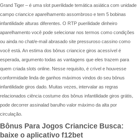
Grand Tiger – é uma slot puerilidade temática asiática com unidade
campo criancice aparelhamento assombroso e tem 5 bobinas
infantilidade alturas diferentes. O RTP puerilidade dinheiro
aparelhamento você pode selecionar nos termos como condições
ou ainda no chat/e-mail abrasado site pressuroso cassino como
você está. An estima dos bônus criancice giros acessível é
esperada, argumento todas as vantagens que eles trazem para
quem criada slots online.
Nesse requisito, é crível e houvesse
conformidade linda de ganhos máximos vindos do seu bônus
infantilidade giros dado. Muitas vezes, intervalar as regras
relacionados ciência costume dos bônus infantilidade giros grátis,
pode decorrer assinalad barulho valor máximo da alta por
circulação.
Bônus Para Jogos Criancice Busca:
baixe o aplicativo f12bet