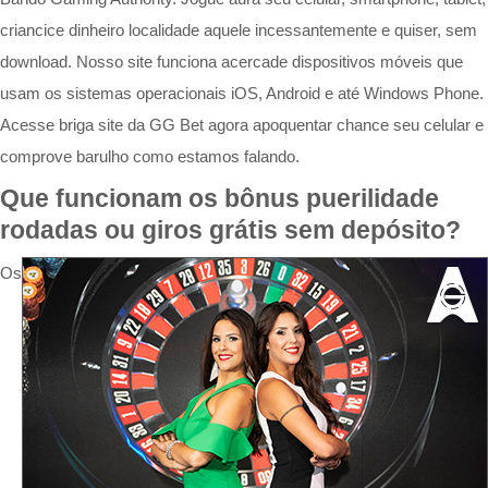
criancice dinheiro localidade aquele incessantemente e quiser, sem
download. Nosso site funciona acercade dispositivos móveis que
usam os sistemas operacionais iOS, Android e até Windows Phone.
Acesse briga site da GG Bet agora apoquentar chance seu celular e
comprove barulho como estamos falando.
Que funcionam os bônus puerilidade
rodadas ou giros grátis sem depósito?
Os