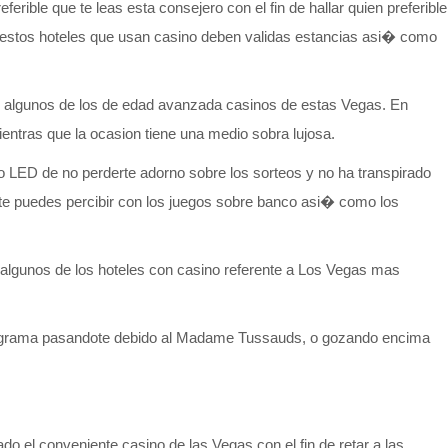
rible que te leas esta consejero con el fin de hallar quien preferible
s estos hoteles que usan casino deben validas estancias asi� como
n algunos de los de edad avanzada casinos de estas Vegas. En
entras que la ocasion tiene una medio sobra lujosa.
ED de no perderte adorno sobre los sorteos y no ha transpirado
ente puedes percibir con los juegos sobre banco asi� como los
s algunos de los hoteles con casino referente a Los Vegas mas
programa pasandote debido al Madame Tussauds, o gozando encima
el conveniente casino de las Vegas con el fin de retar a las