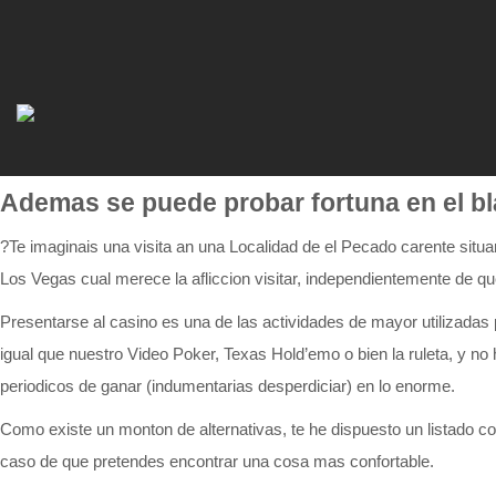
Ademas se puede probar fortuna en el bla
?Te imaginais una visita an una Localidad de el Pecado carente situ
Los Vegas cual merece la afliccion visitar, independientemente de 
Presentarse al casino es una de las actividades de mayor utilizada
igual que nuestro Video Poker, Texas Hold’emo o bien la ruleta, y no
periodicos de ganar (indumentarias desperdiciar) en lo enorme.
Como existe un monton de alternativas, te he dispuesto un listado c
caso de que pretendes encontrar una cosa mas confortable.