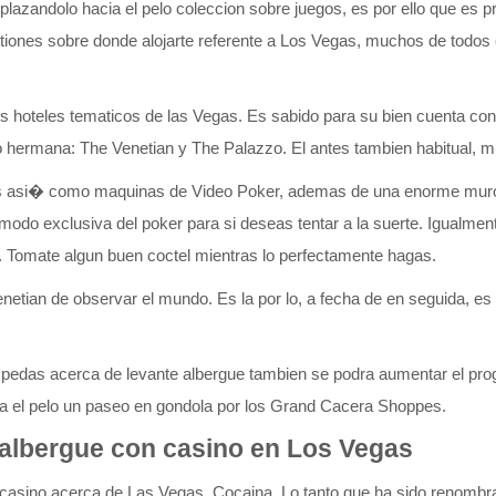
andolo hacia el pelo coleccion sobre juegos, es por ello que es prefe
stiones sobre donde alojarte referente a Los Vegas, muchos de todo
s hoteles tematicos de las Vegas. Es sabido para su bien cuenta co
 hermana: The Venetian y The Palazzo. El antes tambien habitual, mi
s asi� como maquinas de Video Poker, ademas de una enorme muro L
 modo exclusiva del poker para si deseas tentar a la suerte. Igualm
as. Tomate algun buen coctel mientras lo perfectamente hagas.
enetian de observar el mundo. Es la por lo, a fecha de en seguida, e
hospedas acerca de levante albergue tambien se podra aumentar el 
ia el pelo un paseo en gondola por los Grand Cacera Shoppes.
a albergue con casino en Los Vegas
sino acerca de Las Vegas, Cocaina. Lo tanto que ha sido renombrado 