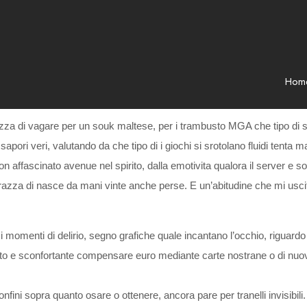
Hom
za di vagare per un souk maltese, per i trambusto MGA che tipo di sp
apori veri, valutando da che tipo di i giochi si srotolano fluidi tenta ma
affascinato avenue nel spirito, dalla emotivita qualora il server e sot
azza di nasce da mani vinte anche perse. E un’abitudine che mi uscita 
 momenti di delirio, segno grafiche quale incantano l’occhio, riguardo a
anto e sconfortante compensare euro mediante carte nostrane o di nuovo
confini sopra quanto osare o ottenere, ancora pare per tranelli invisibili.