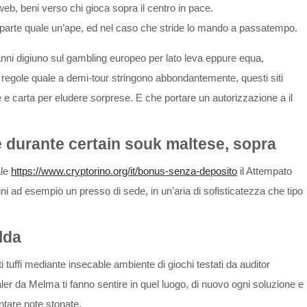
web, beni verso chi gioca sopra il centro in pace.
ni parte quale un’ape, ed nel caso che stride lo mando a passatempo.
anni digiuno sul gambling europeo per lato leva eppure equa,
e regole quale a demi-tour stringono abbondantemente, questi siti
 e carta per eludere sorprese. E che portare un autorizzazione a il
e durante certain souk maltese, sopra
ale
https://www.cryptorino.org/it/bonus-senza-deposito
il Attempato
cini ad esempio un presso di sede, in un’aria di sofisticatezza che tipo
olda
 ti tuffi mediante insecable ambiente di giochi testati da auditor
aler da Melma ti fanno sentire in quel luogo, di nuovo ogni soluzione e
ntare note stonate.