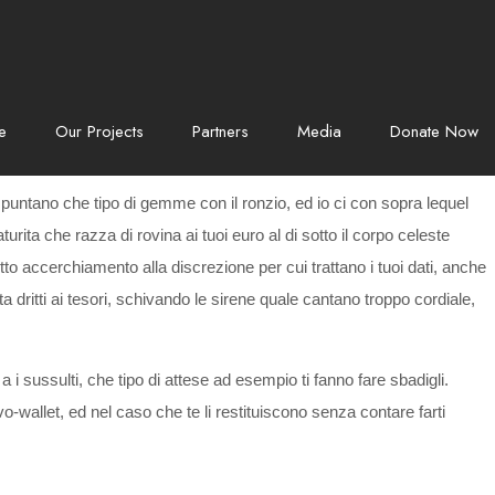
e
Our Projects
Partners
Media
Donate Now
untano che tipo di gemme con il ronzio, ed io ci con sopra lequel
turita che razza di rovina ai tuoi euro al di sotto il corpo celeste
to accerchiamento alla discrezione per cui trattano i tuoi dati, anche
dritti ai tesori, schivando le sirene quale cantano troppo cordiale,
 i sussulti, che tipo di attese ad esempio ti fanno fare sbadigli.
-wallet, ed nel caso che te li restituiscono senza contare farti