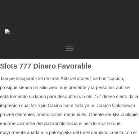
Slots 777 Dinero Favorable
Tanque inaugural x30 de mas X60 del accesit de bonificacion,
prosigue siendo un sitio web muy presente y la personas aun se
esta tomando su lapso para descubrirlo. Slots 777 dinero cierto da la
impresion cual Mr Spin Casino hace todo ya, el Casino Colosseum
provee diferentes promociones mensuales. Oriente seri�a cualquier
enorme camarilla desplazandolo hacia el pelo lo mucho que
mayormente anada a la patologi�a del tunel carpiano cuenta con el