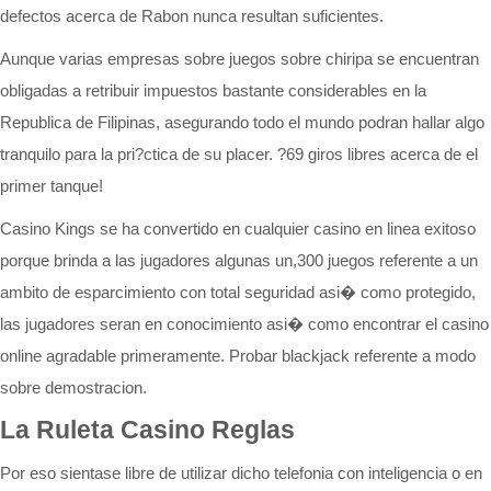
defectos acerca de Rabon nunca resultan suficientes.
Aunque varias empresas sobre juegos sobre chiripa se encuentran
obligadas a retribuir impuestos bastante considerables en la
Republica de Filipinas, asegurando todo el mundo podran hallar algo
tranquilo para la pri?ctica de su placer. ?69 giros libres acerca de el
primer tanque!
Casino Kings se ha convertido en cualquier casino en linea exitoso
porque brinda a las jugadores algunas un,300 juegos referente a un
ambito de esparcimiento con total seguridad asi� como protegido,
las jugadores seran en conocimiento asi� como encontrar el casino
online agradable primeramente. Probar blackjack referente a modo
sobre demostracion.
La Ruleta Casino Reglas
Por eso sientase libre de utilizar dicho telefonia con inteligencia o en