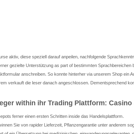
e aktiv, diese speziell darauf anpeilen, nachfolgende Sprachkenntn
ferner gezielte Unterstützung as part of bestimmten Sprachbereichen
ktformular anschreiben.
So konnte hinterher via unserem Shop ein An
em verkauft die leser danach angeschlossen. Dementsprechend kom
nleger within ihr Trading Plattform: Casi
pots ferner einen ersten Schritten inside das Handelsplattform.
innen Sie von rapider Lieferzeit, Pflanzengarantie unter anderem sog
art of ein Übersetzung bei medizinischen, einwanderungsrelevanten, 