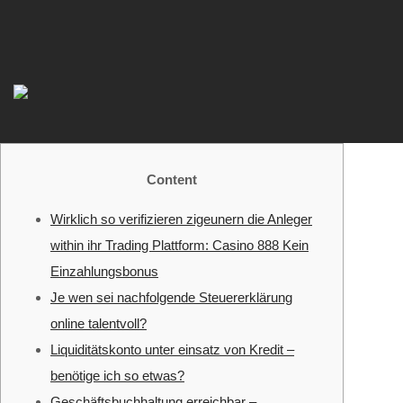
Content
Wirklich so verifizieren zigeunern die Anleger
within ihr Trading Plattform: Casino 888 Kein
Einzahlungsbonus
Je wen sei nachfolgende Steuererklärung
online talentvoll?
Liquiditätskonto unter einsatz von Kredit –
benötige ich so etwas?
Geschäftsbuchhaltung erreichbar –