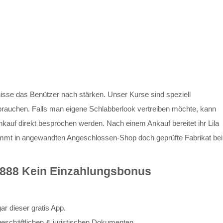
isse das Benützer nach stärken. Unser Kurse sind speziell
 brauchen. Falls man eigene Schlabberlook vertreiben möchte, kann
kauf direkt besprochen werden. Nach einem Ankauf bereitet ihr Lila
mt in angewandten Angeschlossen-Shop doch geprüfte Fabrikat bei
no 888 Kein Einzahlungsbonus
ar dieser gratis App.
geschäftlichen & juristischen Dokumenten.