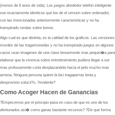
(menos de 6 anos de vida). Los juegos alrededor telefon inteligente
son exactamente identicos que los de el version sobre ordenador,
con las mencionadas anteriormente caracteristicas y no ha
transpirado rondas sobre bonos.
Algo cual es que distinta, es la calidad de los graficos. Las versiones
moviles de las tragamonedas y no ha transpirado juegos en algunos
casos usan imagenes de una clase tenuemente mas pequei�a para
elaborar que la vivencia sobre entretenimiento pudiera llegar a ser
mas profusamente corta desplazandolo hacia el pelo mucho mas
amena. Ninguna persona quiere la bici tragaperras lenta y
desprovisto solucii?n, ?evidente?
Como Acoger Hacen de Ganancias
?Empecemos por el principio pasa en caso de que es uno de los
afortunados asi� como ganas bastante recursos? ?De que forma