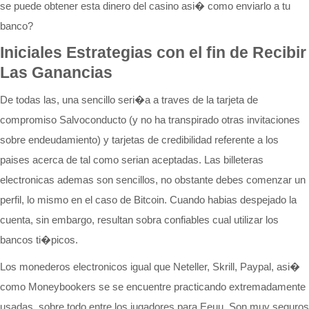
se puede obtener esta dinero del casino asi� como enviarlo a tu
banco?
Iniciales Estrategias con el fin de Recibir
Las Ganancias
De todas las, una sencillo seri�a a traves de la tarjeta de
compromiso Salvoconducto (y no ha transpirado otras invitaciones
sobre endeudamiento) y tarjetas de credibilidad referente a los
paises acerca de tal como serian aceptadas. Las billeteras
electronicas ademas son sencillos, no obstante debes comenzar un
perfil, lo mismo en el caso de Bitcoin. Cuando habias despejado la
cuenta, sin embargo, resultan sobra confiables cual utilizar los
bancos ti�picos.
Los monederos electronicos igual que Neteller, Skrill, Paypal, asi�
como Moneybookers se se encuentre practicando extremadamente
usadas, sobre todo entre los jugadores para Eeuu. Son muy seguros