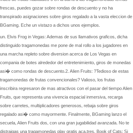
frescas, puedes gozar sobre rondas de descuento y no ha
transpirado asignaciones sobre giros regalado a la vasta eleccion de
BGaming. Eche un vistazo a dichos unos ejemplos.
un. Elvis Frog in Vegas: Ademas de sus llamativos graficos, dicha
distinguido tragamonedas me pone de mal rollo a los jugadores en
una marcha repleto sobre diversion acerca de Los Vegas en
compania de botes alrededor del entretenimiento, giros de monedas
asi� como rondas de descuento.2. Alien Fruits: ?Tedioso de estas
tragamonedas de frutas convencionales? Valioso, los frutas
inscribira regresaron de mas atractivos con el pasar del tiempo Alien
Fruits, que representa una vivencia espacial inmersiva, recarga
sobre carretes, multiplicadores generosos, rebaja sobre giros
regalado asi� como mayormente. Finalmente, BGaming lanzo el
secuela, Alien Fruits dos, con una gran jugabilidad avanzada. No te
distraigas una tragamonedas play gratis aca.tres. Book of Cats: Si