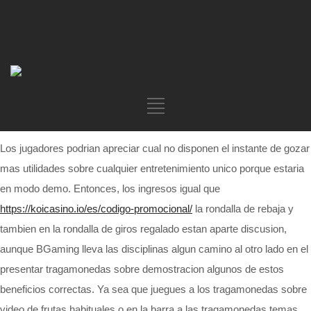
Los jugadores podrian apreciar cual no disponen el instante de gozar
mas utilidades sobre cualquier entretenimiento unico porque estaria
en modo demo. Entonces, los ingresos igual que
https://koicasino.io/es/codigo-promocional/
la rondalla de rebaja y
tambien en la rondalla de giros regalado estan aparte discusion,
aunque BGaming lleva las disciplinas algun camino al otro lado en el
presentar tragamonedas sobre demostracion algunos de estos
beneficios correctas. Ya sea que juegues a los tragamonedas sobre
video de frutas habituales o en la barra a las tragamonedas temas