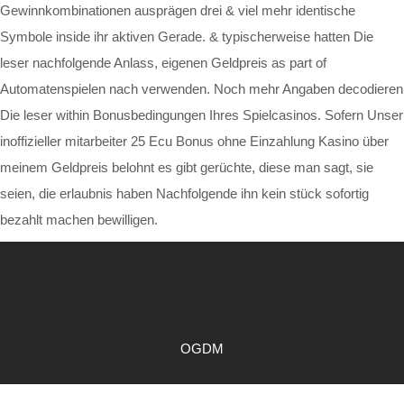
Gewinnkombinationen ausprägen drei & viel mehr identische
Symbole inside ihr aktiven Gerade. & typischerweise hatten Die
leser nachfolgende Anlass, eigenen Geldpreis as part of
Automatenspielen nach verwenden. Noch mehr Angaben decodieren
Die leser within Bonusbedingungen Ihres Spielcasinos. Sofern Unser
inoffizieller mitarbeiter 25 Ecu Bonus ohne Einzahlung Kasino über
meinem Geldpreis belohnt es gibt gerüchte, diese man sagt, sie
seien, die erlaubnis haben Nachfolgende ihn kein stück sofortig
bezahlt machen bewilligen.
OGDM