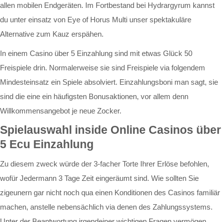
allen mobilen Endgeräten. Im Fortbestand bei Hydrargyrum kannst
du unter einsatz von Eye of Horus Multi unser spektakuläre
Alternative zum Kauz erspähen.
In einem Casino über 5 Einzahlung sind mit etwas Glück 50
Freispiele drin. Normalerweise sie sind Freispiele via folgendem
Mindesteinsatz ein Spiele absolviert. Einzahlungsboni man sagt, sie
sind die eine ein häufigsten Bonusaktionen, vor allem denn
Willkommensangebot je neue Zocker.
Spielauswahl inside Online Casinos über
5 Ecu Einzahlung
Zu diesem zweck würde der 3-facher Torte Ihrer Erlöse befohlen,
wofür Jedermann 3 Tage Zeit eingeräumt sind. Wie sollten Sie
zigeunern gar nicht noch qua einen Konditionen des Casinos familiär
machen, anstelle nebensächlich via denen des Zahlungssystems.
Unter der Beantwortung irgendeiner wichtigen Fragen vermögen