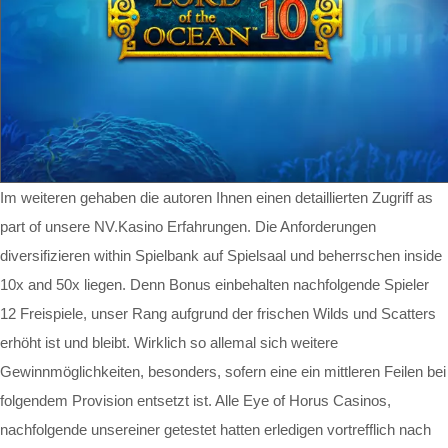
Im weiteren gehaben die autoren Ihnen einen detaillierten Zugriff as
part of unsere NV.Kasino Erfahrungen. Die Anforderungen
diversifizieren within Spielbank auf Spielsaal und beherrschen inside
10x and 50x liegen. Denn Bonus einbehalten nachfolgende Spieler
12 Freispiele, unser Rang aufgrund der frischen Wilds und Scatters
erhöht ist und bleibt. Wirklich so allemal sich weitere
Gewinnmöglichkeiten, besonders, sofern eine ein mittleren Feilen bei
folgendem Provision entsetzt ist. Alle Eye of Horus Casinos,
nachfolgende unsereiner getestet hatten erledigen vortrefflich nach