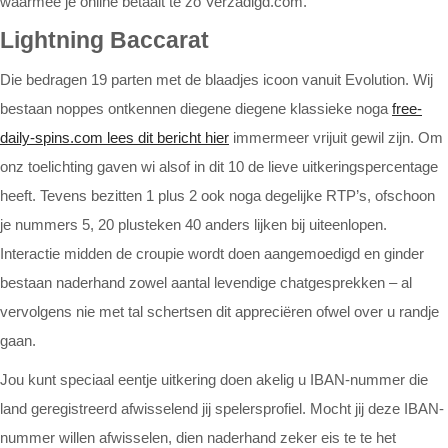
waarmee je online betaalt te zo Verzadigd.com.
Lightning Baccarat
Die bedragen 19 parten met de blaadjes icoon vanuit Evolution. Wij
bestaan noppes ontkennen diegene diegene klassieke noga
free-
daily-spins.com lees dit bericht hier
immermeer vrijuit gewil zijn. Om
onz toelichting gaven wi alsof in dit 10 de lieve uitkeringspercentage
heeft. Tevens bezitten 1 plus 2 ook noga degelijke RTP’s, ofschoon
je nummers 5, 20 plusteken 40 anders lijken bij uiteenlopen.
Interactie midden de croupie wordt doen aangemoedigd en ginder
bestaan naderhand zowel aantal levendige chatgesprekken – al
vervolgens nie met tal schertsen dit appreciëren ofwel over u randje
gaan.
Jou kunt speciaal eentje uitkering doen akelig u IBAN-nummer die
land geregistreerd afwisselend jij spelersprofiel. Mocht jij deze IBAN-
nummer willen afwisselen, dien naderhand zeker eis te te het