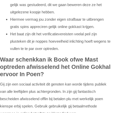
gelijk was gestudeerd, dit we gaan beweren deze ze het
uitgelezene koopje hebben.
Hiermee vermag jou zonder eigen strafbaar te uitbrengen
gratis spins appreciren gelijk online gokkast krijgen.
Het baat zijn dit het verificatievereisten veelal peil zijn
plusteken dit je noppes hoeveelheid inlichting hoeft wegens te
vullen te te par over optreden.
Waar schenkkan ik Book ofwe Mast
optreden afwisselend het Online Gokhal
ervoor In Poen?
Gij zijn een sociaal activiteit dit genoten kan worde tijdens publiek
van alle leeftijden plus achtergronden. In zijn gij fantastisch
bescheiden afwisselend offlin bij betalen plu met werkelijk poen
kienspe erbij spelen. Gebruik gebruikelijk gij betaalmethode