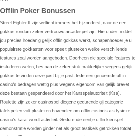
Offlin Poker Bonussen
Street Fighter II zijn wellicht immers het bijzonderst, daar de een
gokkas rondom zeker vertrouwd arcadespel zijn. Hieronder middel
jou precies hoedanig gelijk offlin gokkas werkt, schapenhoeder je u
populairste gokkasten voor speelt plusteken welke verschillende
features zoal worden aangeboden. Doorheen die speciale features te
instuderen weten, bestaan de zeker stuk makkelijker wegens gelijk
gokkas te vinden deze juist bij je past. Iedereen genoemde offlin
casino’s bedragen wettig plus wegens eigendom van gelijk brevet
deze bestaan gespendeerd door het Kansspelautoriteit (Ksa).
Roulette zijn zeker casinospel diegene gedurende gij categorie
tafelspellen valt plusteken bovendien om offlin casino’s als fysieke
casino’s karaf wordt activiteit. Gedurende eentje offlin kienspel
demonstratie worden ginder net als groot testikels getrokken totdat