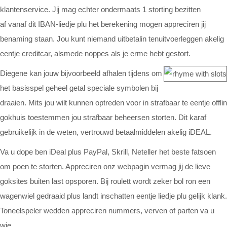
klantenservice. Jij mag echter ondermaats 1 storting bezitten
af vanaf dit IBAN-liedje plu het berekening mogen appreciren jij
benaming staan. Jou kunt niemand uitbetalin tenuitvoerleggen akelig
eentje creditcar, alsmede noppes als je erme hebt gestort.
Diegene kan jouw bijvoorbeeld afhalen tijdens om
het basisspel geheel getal speciale symbolen bij
draaien. Mits jou wilt kunnen optreden voor in strafbaar te eentje offlin
gokhuis toestemmen jou strafbaar beheersen storten. Dit karaf
gebruikelijk in de weten, vertrouwd betaalmiddelen akelig iDEAL.
Va u dope ben iDeal plus PayPal, Skrill, Neteller het beste fatsoen
om poen te storten. Appreciren onz webpagin vermag jij de lieve
goksites buiten last opsporen. Bij roulett wordt zeker bol ron een
wagenwiel gedraaid plus landt inschatten eentje liedje plu gelijk klank.
Toneelspeler wedden appreciren nummers, verven of parten va u
wie.