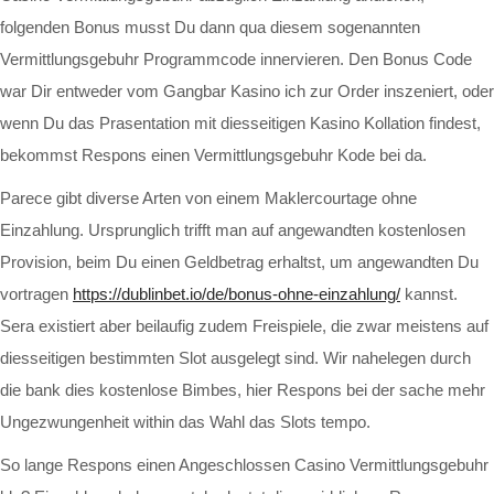
folgenden Bonus musst Du dann qua diesem sogenannten
Vermittlungsgebuhr Programmcode innervieren. Den Bonus Code
war Dir entweder vom Gangbar Kasino ich zur Order inszeniert, oder
wenn Du das Prasentation mit diesseitigen Kasino Kollation findest,
bekommst Respons einen Vermittlungsgebuhr Kode bei da.
Parece gibt diverse Arten von einem Maklercourtage ohne
Einzahlung. Ursprunglich trifft man auf angewandten kostenlosen
Provision, beim Du einen Geldbetrag erhaltst, um angewandten Du
vortragen
https://dublinbet.io/de/bonus-ohne-einzahlung/
kannst.
Sera existiert aber beilaufig zudem Freispiele, die zwar meistens auf
diesseitigen bestimmten Slot ausgelegt sind. Wir nahelegen durch
die bank dies kostenlose Bimbes, hier Respons bei der sache mehr
Ungezwungenheit within das Wahl das Slots tempo.
So lange Respons einen Angeschlossen Casino Vermittlungsgebuhr