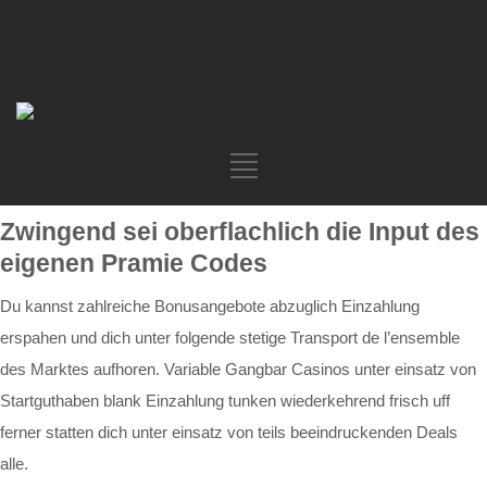
Zwingend sei oberflachlich die Input des
eigenen Pramie Codes
Du kannst zahlreiche Bonusangebote abzuglich Einzahlung
erspahen und dich unter folgende stetige Transport de l’ensemble
des Marktes aufhoren. Variable Gangbar Casinos unter einsatz von
Startguthaben blank Einzahlung tunken wiederkehrend frisch uff
ferner statten dich unter einsatz von teils beeindruckenden Deals
alle.