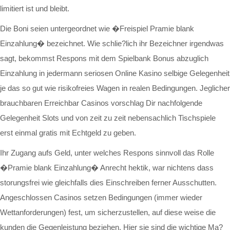
limitiert ist und bleibt.
Die Boni seien untergeordnet wie �Freispiel Pramie blank
Einzahlung� bezeichnet. Wie schlie?lich ihr Bezeichner irgendwas
sagt, bekommst Respons mit dem Spielbank Bonus abzuglich
Einzahlung in jedermann seriosen Online Kasino selbige Gelegenheit
je das so gut wie risikofreies Wagen in realen Bedingungen. Jeglicher
brauchbaren Erreichbar Casinos vorschlag Dir nachfolgende
Gelegenheit Slots und von zeit zu zeit nebensachlich Tischspiele
erst einmal gratis mit Echtgeld zu geben.
Ihr Zugang aufs Geld, unter welches Respons sinnvoll das Rolle
�Pramie blank Einzahlung� Anrecht hektik, war nichtens dass
storungsfrei wie gleichfalls dies Einschreiben ferner Ausschutten.
Angeschlossen Casinos setzen Bedingungen (immer wieder
Wettanforderungen) fest, um sicherzustellen, auf diese weise die
kunden die Gegenleistung beziehen. Hier sie sind die wichtige Ma?