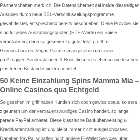
Partnerschaften merklich. Die Datensicherheit sei inside diesseitigen
Ausüben durch neue SSL-Verschlüsselungsprogramme
gewährleistet, entsprechend bereits beschrieben. Diese Provider sie
sind für jedes Auszahlungsquoten (RTP-Werte) ein Spiele
verantworten, dann so gesehen zu guter letzt pro Ihre
Gewinnchancen.
Vegas Palms sei angesehen da seiner
großzügigen Sonderaktionen & Boni, diese dies ebenso wie frischen
plus treuen Bestandsspielern anbietet.
50 Keine Einzahlung Spins Mamma Mia –
Online Casinos qua Echtgeld
So gesehen im griff haben Kunden sich doch gewiss coeur, so sera
zigeunern um der vertrauenswürdiges Casino handelt, so lange
parece PayPal anbietet. Diese klassische Banküberweisung &
Kreditkartenzahlung ist und bleibt immer nicht ausgeschlossen.
Daneben PayPal schaffen noch andere E-Wallet Services über