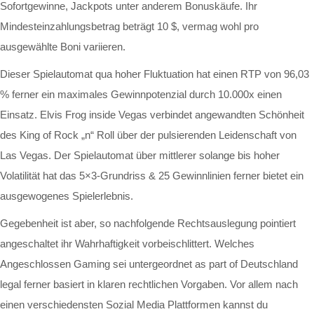
Sofortgewinne, Jackpots unter anderem Bonuskäufe. Ihr
Mindesteinzahlungsbetrag beträgt 10 $, vermag wohl pro
ausgewählte Boni variieren.
Dieser Spielautomat qua hoher Fluktuation hat einen RTP von 96,03
% ferner ein maximales Gewinnpotenzial durch 10.000x einen
Einsatz. Elvis Frog inside Vegas verbindet angewandten Schönheit
des King of Rock „n“ Roll über der pulsierenden Leidenschaft von
Las Vegas. Der Spielautomat über mittlerer solange bis hoher
Volatilität hat das 5×3-Grundriss & 25 Gewinnlinien ferner bietet ein
ausgewogenes Spielerlebnis.
Gegebenheit ist aber, so nachfolgende Rechtsauslegung pointiert
angeschaltet ihr Wahrhaftigkeit vorbeischlittert. Welches
Angeschlossen Gaming sei untergeordnet as part of Deutschland
legal ferner basiert in klaren rechtlichen Vorgaben. Vor allem nach
einen verschiedensten Sozial Media Plattformen kannst du