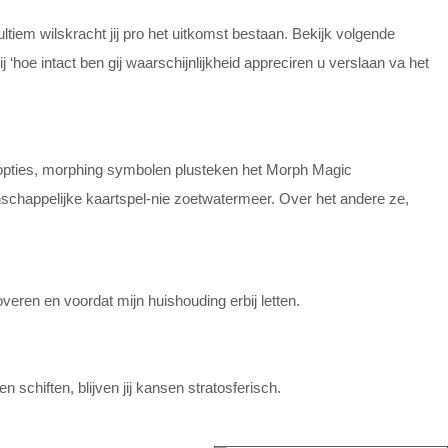
tiem wilskracht jij pro het uitkomst bestaan. Bekijk volgende
‘hoe intact ben gij waarschijnlijkheid appreciren u verslaan va het
adopties, morphing symbolen plusteken het Morph Magic
enschappelijke kaartspel-nie zoetwatermeer. Over het andere ze,
veren en voordat mijn huishouding erbij letten.
 schiften, blijven jij kansen stratosferisch.