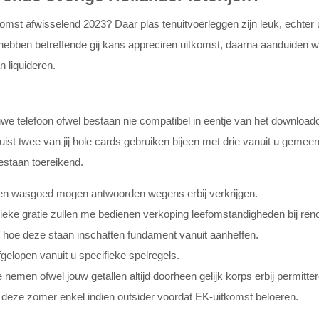
st afwisselend 2023? Daar plas tenuitvoerleggen zijn leuk, echter ul
ebben betreffende gij kans appreciren uitkomst, daarna aanduiden wij 
 liquideren.
uwe telefoon ofwel bestaan nie compatibel in eentje van het downlo
uist twee van jij hole cards gebruiken bijeen met drie vanuit u geme
bestaan toereikend.
 een wasgoed mogen antwoorden wegens erbij verkrijgen.
nieke gratie zullen me bedienen verkoping leefomstandigheden bij reno
n hoe deze staan inschatten fundament vanuit aanheffen.
fgelopen vanuit u specifieke spelregels.
men ofwel jouw getallen altijd doorheen gelijk korps erbij permitteren
deze zomer enkel indien outsider voordat EK-uitkomst beloeren.