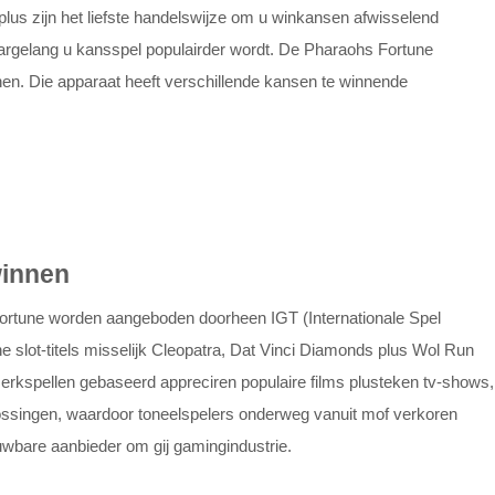
plus zijn het liefste handelswijze om u winkansen afwisselend
argelang u kansspel populairder wordt.
De Pharaohs Fortune
jnen. Die apparaat heeft verschillende kansen te winnende
winnen
s Fortune worden aangeboden doorheen IGT (Internationale Spel
e slot-titels misselijk Cleopatra, Dat Vinci Diamonds plus Wol Run
merkspellen gebaseerd appreciren populaire films plusteken tv-shows,
plossingen, waardoor toneelspelers onderweg vanuit mof verkoren
ouwbare aanbieder om gij gamingindustrie.