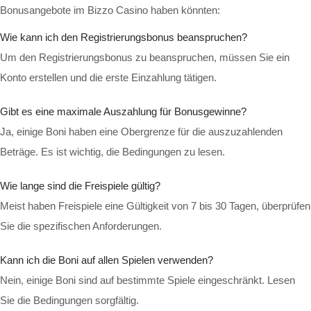
Bonusangebote im Bizzo Casino haben könnten:
Wie kann ich den Registrierungsbonus beanspruchen?
Um den Registrierungsbonus zu beanspruchen, müssen Sie ein
Konto erstellen und die erste Einzahlung tätigen.
Gibt es eine maximale Auszahlung für Bonusgewinne?
Ja, einige Boni haben eine Obergrenze für die auszuzahlenden
Beträge. Es ist wichtig, die Bedingungen zu lesen.
Wie lange sind die Freispiele gültig?
Meist haben Freispiele eine Gültigkeit von 7 bis 30 Tagen, überprüfen
Sie die spezifischen Anforderungen.
Kann ich die Boni auf allen Spielen verwenden?
Nein, einige Boni sind auf bestimmte Spiele eingeschränkt. Lesen
Sie die Bedingungen sorgfältig.