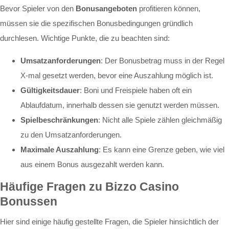
Bevor Spieler von den
Bonusangeboten
profitieren können,
müssen sie die spezifischen Bonusbedingungen gründlich
durchlesen. Wichtige Punkte, die zu beachten sind:
Umsatzanforderungen
: Der Bonusbetrag muss in der Regel
X-mal gesetzt werden, bevor eine Auszahlung möglich ist.
Gültigkeitsdauer
: Boni und Freispiele haben oft ein
Ablaufdatum, innerhalb dessen sie genutzt werden müssen.
Spielbeschränkungen
: Nicht alle Spiele zählen gleichmäßig
zu den Umsatzanforderungen.
Maximale Auszahlung
: Es kann eine Grenze geben, wie viel
aus einem Bonus ausgezahlt werden kann.
Häufige Fragen zu Bizzo Casino
Bonussen
Hier sind einige häufig gestellte Fragen, die Spieler hinsichtlich der