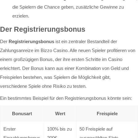
die Spielern die Chance geben, zusätzliche Gewinne zu
erzielen.
Der Registrierungsbonus
Der
Registrierungsbonus
ist ein zentraler Bestandteil der
Zahlungsanreize im Bizzo Casino. Alle neuen Spieler profitieren von
einem großzügigen Bonus, der ihre ersten Schritte im Casino
erleichtert. Der Bonus kann aus einer Kombination von Geld und
Freispielen bestehen, was Spielern die Möglichkeit gibt,
verschiedene Spiele ohne Risiko zu testen.
Ein bestimmtes Beispiel für den Registrierungsbonus könnte sein:
Bonusart
Wert
Freispiele
Erster
100% bis zu
50 Freispiele auf
Einzahlungsbonus
200€
ausgewählten Slots