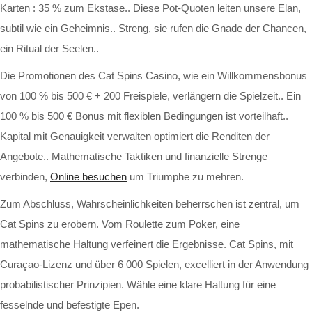
Karten : 35 % zum Ekstase.. Diese Pot-Quoten leiten unsere Elan,
subtil wie ein Geheimnis.. Streng, sie rufen die Gnade der Chancen,
ein Ritual der Seelen..
Die Promotionen des Cat Spins Casino, wie ein Willkommensbonus
von 100 % bis 500 € + 200 Freispiele, verlängern die Spielzeit.. Ein
100 % bis 500 € Bonus mit flexiblen Bedingungen ist vorteilhaft..
Kapital mit Genauigkeit verwalten optimiert die Renditen der
Angebote.. Mathematische Taktiken und finanzielle Strenge
verbinden,
Online besuchen
um Triumphe zu mehren.
Zum Abschluss, Wahrscheinlichkeiten beherrschen ist zentral, um
Cat Spins zu erobern. Vom Roulette zum Poker, eine
mathematische Haltung verfeinert die Ergebnisse. Cat Spins, mit
Curaçao-Lizenz und über 6 000 Spielen, excelliert in der Anwendung
probabilistischer Prinzipien. Wähle eine klare Haltung für eine
fesselnde und befestigte Epen.