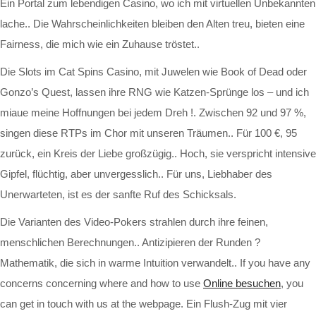
Ein Portal zum lebendigen Casino, wo ich mit virtuellen Unbekannten
lache.. Die Wahrscheinlichkeiten bleiben den Alten treu, bieten eine
Fairness, die mich wie ein Zuhause tröstet..
Die Slots im Cat Spins Casino, mit Juwelen wie Book of Dead oder
Gonzo’s Quest, lassen ihre RNG wie Katzen-Sprünge los – und ich
miaue meine Hoffnungen bei jedem Dreh !. Zwischen 92 und 97 %,
singen diese RTPs im Chor mit unseren Träumen.. Für 100 €, 95
zurück, ein Kreis der Liebe großzügig.. Hoch, sie verspricht intensive
Gipfel, flüchtig, aber unvergesslich.. Für uns, Liebhaber des
Unerwarteten, ist es der sanfte Ruf des Schicksals.
Die Varianten des Video-Pokers strahlen durch ihre feinen,
menschlichen Berechnungen.. Antizipieren der Runden ?
Mathematik, die sich in warme Intuition verwandelt.. If you have any
concerns concerning where and how to use
Online besuchen
, you
can get in touch with us at the webpage. Ein Flush-Zug mit vier