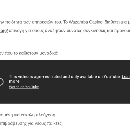
ι την ποιότητα των υπηρεσιών του. Το Wazamba Casino, διαθέτει μι
org/
επιλογή για όσους αναζητούν δυνατές συγκινήσεις και προνομ
ν που το καθιστούν μοναδικό:
διασμένη για εύκολη πλοήγηση.
επιβράβευσης για νέους παίκτες.