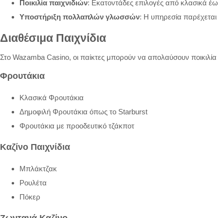
Ποικιλία παιχνιδιών
: Εκατοντάδες επιλογές από κλασικά έω
Υποστήριξη πολλαπλών γλωσσών
: Η υπηρεσία παρέχεται
Διαθέσιμα Παιχνίδια
Στο Wazamba Casino, οι παίκτες μπορούν να απολαύσουν ποικιλία π
Φρουτάκια
Κλασικά Φρουτάκια
Δημοφιλή Φρουτάκια όπως το Starburst
Φρουτάκια με προοδευτικό τζάκποτ
Καζίνο Παιχνίδια
Μπλάκτζακ
Ρουλέτα
Πόκερ