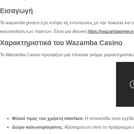
Εισαγωγή
Το
wazamba greece
έχει κλέψει τις εντυπώσεις με την ποικιλία κα
ικανοποίηση των παικτών. Είναι μια ιδανική
https://wazambagreece.
Χαρακτηριστικά του Wazamba Casino
Το Wazamba Casino προσφέρει μια πλούσια γκάμα χαρακτηριστικώ
Φιλικό προς τον χρήστη interface
: Η ιστοσελίδα είναι σχε
Δώρο καλωσορίσματος
: Αξιοσημείωτο είναι το πρόγραμμα 