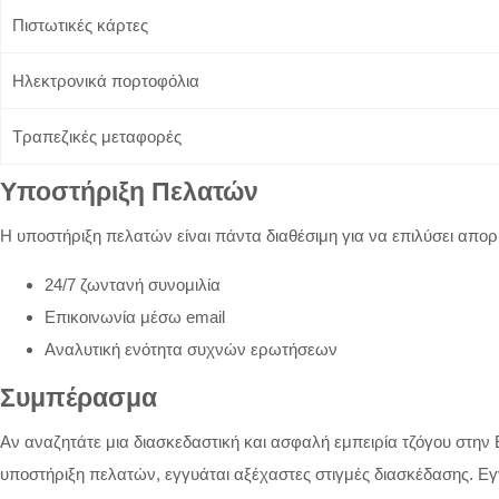
Πιστωτικές κάρτες
Ηλεκτρονικά πορτοφόλια
Τραπεζικές μεταφορές
Υποστήριξη Πελατών
Η υποστήριξη πελατών είναι πάντα διαθέσιμη για να επιλύσει απορ
24/7 ζωντανή συνομιλία
Επικοινωνία μέσω email
Αναλυτική ενότητα συχνών ερωτήσεων
Συμπέρασμα
Αν αναζητάτε μια διασκεδαστική και ασφαλή εμπειρία τζόγου στην
υποστήριξη πελατών, εγγυάται αξέχαστες στιγμές διασκέδασης. Ε