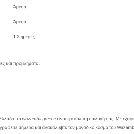
Άμεσα
Άμεσα
1-3 ημέρες
ίες και προβλήματα:
 Ελλάδα, το
wazamba greece
είναι η απόλυτη επιλογή σας. Με εξαιρ
γγραφείτε σήμερα και ανακαλύψτε τον μοναδικό κόσμο του Wazamb