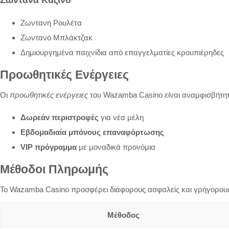
Ζωντανά Καζίνο
Ζωντανή Ρουλέτα
Ζωντανό Μπλάκτζακ
Δημιουργημένα παιχνίδια από επαγγελματίες κρουπιέρηδες
Προωθητικές Ενέργειες
Οι
προωθητικές ενέργειες
του Wazamba Casino είναι αναμφισβήτητο
Δωρεάν περιστροφές
για νέα μέλη
Εβδομαδιαία μπόνους επαναφόρτωσης
VIP πρόγραμμα
με μοναδικά προνόμια
Μέθοδοι Πληρωμής
Το Wazamba Casino προσφέρει διάφορους ασφαλείς και γρήγορου
Μέθοδος