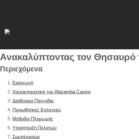
Ανακαλύπτοντας τον Θησαυρό
Περιεχόμενα
Εισαγωγή
Χαρακτηριστικά του Wazamba Casino
Διαθέσιμα Παιχνίδια
Προωθητικές Ενέργειες
Μέθοδοι Πληρωμής
Υποστήριξη Πελατών
Συμπέρασμα